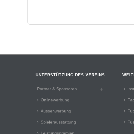
UNTERSTÜTZUNG DES VEREINS
WEIT
Partner & Sponsoren
Ins
Onlinewerbung
Fa
Aussenwerbung
Fup
Spielerausstattung
Fus
Leistungsprämien