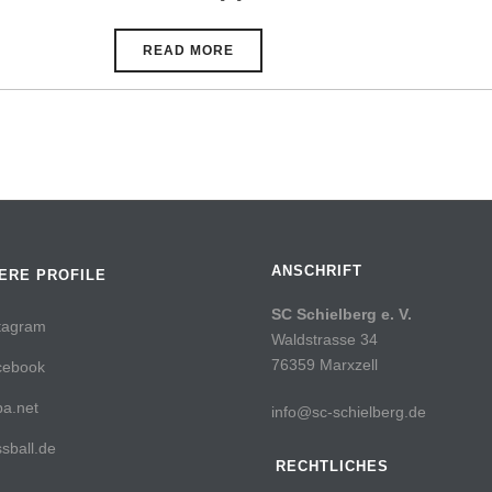
READ MORE
ANSCHRIFT
ERE PROFILE
SC Schielberg e. V.
tagram
Waldstrasse 34
76359 Marxzell
cebook
a.net
info@sc-schielberg.de
sball.de
RECHTLICHES