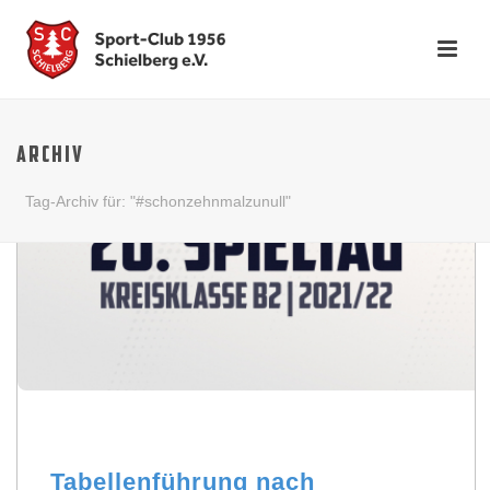
ARCHIV
Tag-Archiv für: "#schonzehnmalzunull"
Tabellenführung nach