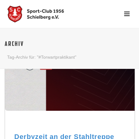
ARCHIV
Tag-Archiv für: "#Torwartpraktikant"
Derbyzeit an der Stahltreppe