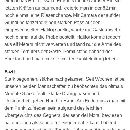
einmal das Hallo – Wach Erlebnis für die Dumser Elf. Mit
letzten Kräften aufbäumend, kreierte man in der 82.min
noch einmal eine Riesenchance. Mit Camara der auf der
Grundline tänzelnd einen starken Pass auf den
eingewechselten Haliloj spielte, wurde die Gästeabwehr
noch einmal auf die Probe gestellt. Haliloj konnte jedoch
aus elf Metern nicht verwerten und fand nur die Arme des
starken Torhüters der Gäste. Somit stand danach der
Endstand und man musste mit der Punkteteilung leben.
Fazit:
Stark begonnen, stärker nachgelassen. Seit Wochen ist bei
unseren beiden Mannschaften zu beobachten das oftmals
Mentale Stärke fehlt. Starke Drangphasen und
Unsicherheit gehen Hand in Hand. Am Ende muss man mit
dem Punkt zufrieden sein aufgrund des leichten
Übergewichts des Gegners, der sehr viel Moral bewiesen
hat und auch als sehr fairer Gegner daherkam. Lobend
hervorzuheben ist unser Torhüter Johannes Bichun der wie