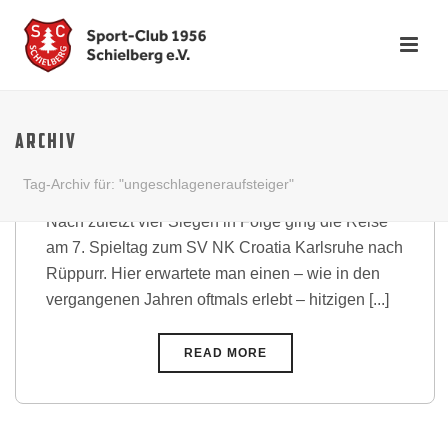
Enttäuschung nach
Nullnummer: Stahltreppler
ARCHIV
verpassen Auswärtssieg in
Rüppurr
Tag-Archiv für: "ungeschlageneraufsteiger"
Nach zuletzt vier Siegen in Folge ging die Reise
am 7. Spieltag zum SV NK Croatia Karlsruhe nach
Rüppurr. Hier erwartete man einen – wie in den
vergangenen Jahren oftmals erlebt – hitzigen [...]
READ MORE