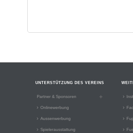
UNTERSTÜTZUNG DES VEREINS
WEIT
Partner & Sponsoren
Ins
Onlinewerbung
Fa
Aussenwerbung
Fup
Spielerausstattung
Fus