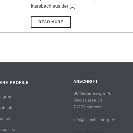
Ittersbach aus der [...]
READ MORE
ANSCHRIFT
ERE PROFILE
SC Schielberg e. V.
tagram
Waldstrasse 34
76359 Marxzell
cebook
a.net
info@sc-schielberg.de
sball.de