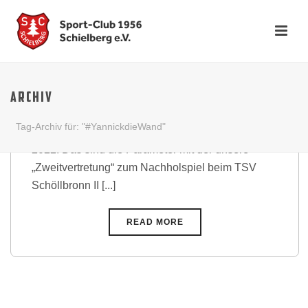
SC Schielberg II beendet
Negativserie
ARCHIV
Schmuddeliges Wetter, sechsmal nicht gewonnen
Tag-Archiv für: "#YannickdieWand"
(4N, 2U), letzter Spieltag des Kalenderjahres
2022. Das sind die Parameter mit der unsere
„Zweitvertretung“ zum Nachholspiel beim TSV
Schöllbronn II [...]
READ MORE