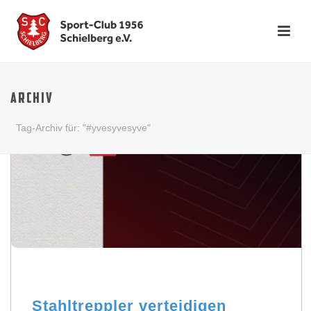
ARCHIV
Tag-Archiv für: "#yvesyvesyve"
Stahltreppler verteidigen