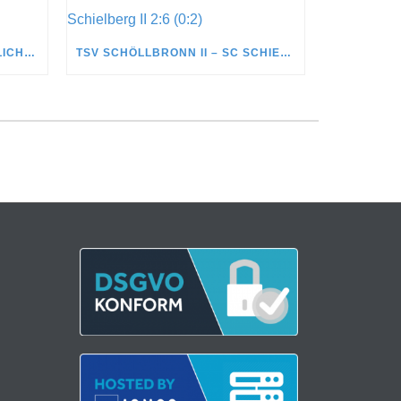
EINLADUNG ZUR 69. ORDENTLICHEN JAHRESHAUPTVERSAMMLUNG
TSV SCHÖLLBRONN II – SC SCHIELBERG II 2:6 (0:2)