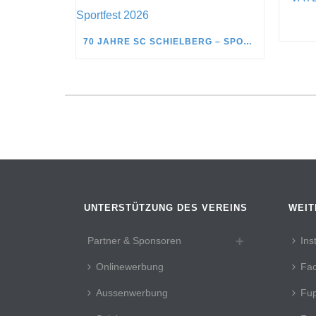
70 JAHRE SC SCHIELBERG – SPORTFEST 2026
UNTERSTÜTZUNG DES VEREINS
WEIT
Partner & Sponsoren
Ins
Onlinewerbung
Fa
Aussenwerbung
Fup