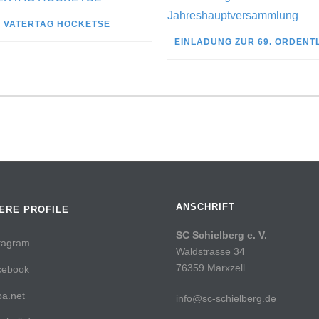
VATERTAG HOCKETSE
ANSCHRIFT
ERE PROFILE
SC Schielberg e. V.
tagram
Waldstrasse 34
76359 Marxzell
cebook
a.net
info@sc-schielberg.de