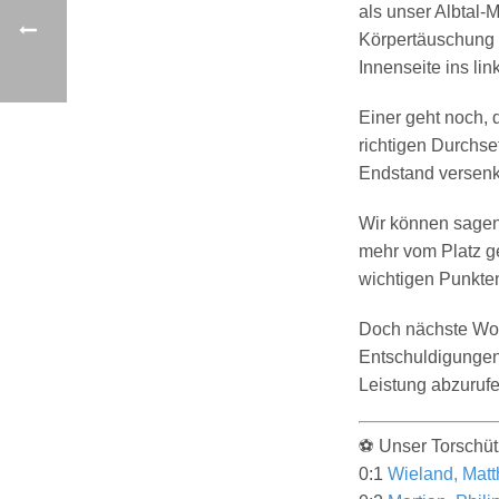
als unser Albtal-
Körpertäuschung z
Innenseite ins li
Einer geht noch, 
richtigen Durchs
Endstand versenke
Wir können sagen,
mehr vom Platz ge
wichtigen Punkte
Doch nächste Woc
Entschuldigungen
Leistung abzurufe
⚽
Unser Torschüt
0:1
Wieland, Matt