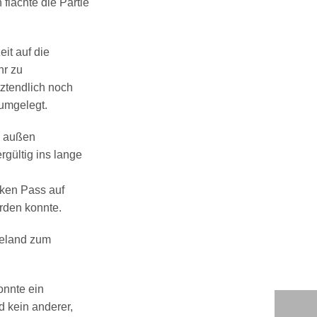
flachte die Partie
it auf die
hr zu
tztendlich noch
umgelegt.
h außen
gültig ins lange
rken Pass auf
rden konnte.
ieland zum
onnte ein
d kein anderer,