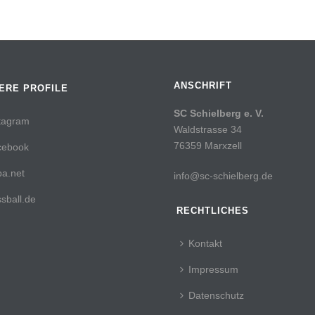
ANSCHRIFT
ERE PROFILE
SC Schielberg e. V.
tagram
Waldstrasse 34
76359 Marxzell
cebook
a.net
info@sc-schielberg.de
sball.de
RECHTLICHES
Kontakt
Impressum
Datenschutz