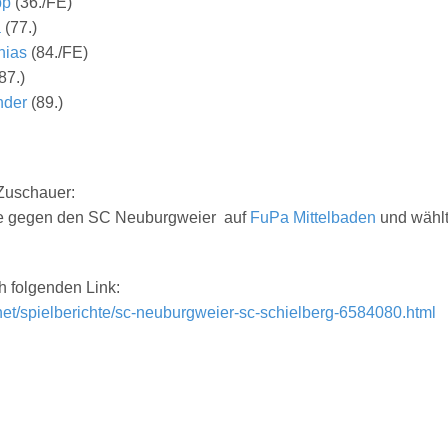
pp
(
36./FE
)
a
(
77.
)
hias
(
84./FE
)
87.
)
nder
(
89.
)
e Zuschauer:
ie gegen den SC Neuburgweier auf
FuPa Mittelbaden
und wählt
ch folgenden Link:
net/spielberichte/sc-neuburgweier-sc-schielberg-6584080.html