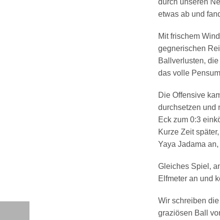
durch unseren Neu
etwas ab und fand
Mit frischem Wind
gegnerischen Rei
Ballverlusten, di
das volle Pensum
Die Offensive ka
durchsetzen und m
Eck zum 0:3 einkö
Kurze Zeit später,
Yaya Jadama an, 
Gleiches Spiel, a
Elfmeter an und k
Wir schreiben die
graziösen Ball vo