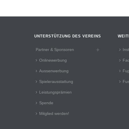
UNTERSTÜTZUNG DES VEREINS
WEIT
Partner & Sponsoren
Ins
Onlinewerbung
Fa
Aussenwerbung
Fup
Spielerausstattung
Fus
Leistungsprämien
Spende
Mitglied werden!