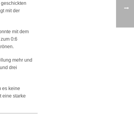
r geschickten
t mit der
konnte mit dem
 zum 0:6
krönen.
ellung mehr und
und drei
 es keine
 eine starke