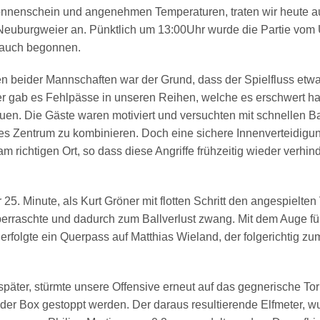
onnenschein und angenehmen Temperaturen, traten wir heute 
Neuburgweier an. Pünktlich um 13:00Uhr wurde die Partie vom 
 auch begonnen.
en beider Mannschaften war der Grund, dass der Spielfluss etw
r gab es Fehlpässe in unseren Reihen, welche es erschwert h
n. Die Gäste waren motiviert und versuchten mit schnellen Bal
nes Zentrum zu kombinieren. Doch eine sichere Innenverteidigu
 am richtigen Ort, so dass diese Angriffe frühzeitig wieder verhi
 25. Minute, als Kurt Gröner mit flotten Schritt den angespielten
erraschte und dadurch zum Ballverlust zwang. Mit dem Auge fü
rfolgte ein Querpass auf Matthias Wieland, der folgerichtig zu
päter, stürmte unsere Offensive erneut auf das gegnerische To
 der Box gestoppt werden. Der daraus resultierende Elfmeter, w