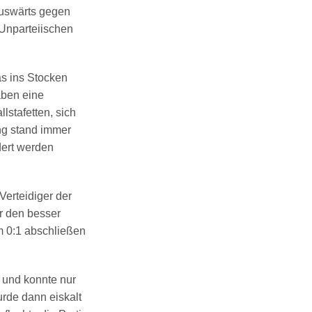
auswärts gegen
Unparteiischen
as ins Stocken
aben eine
lstafetten, sich
ng stand immer
ndert werden
 Verteidiger der
r den besser
m 0:1 abschließen
r und konnte nur
urde dann eiskalt