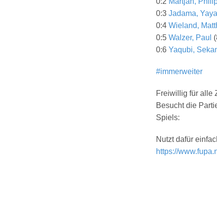
0:2
Martjan, Phili
0:3
Jadama, Yay
0:4
Wieland, Matt
0:5
Walzer, Paul
(
0:6
Yaqubi, Seka
#
immerweiter
Freiwillig für all
Besucht die Part
Spiels:
Nutzt dafür einfa
https://www.fupa.