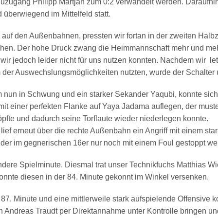
zugang Philipp Martjan zum 0:2 verwandelt werden. Daraufhin 
 überwiegend im Mittelfeld statt.
 auf den Außenbahnen, pressten wir fortan in der zweiten Halbze
hen. Der hohe Druck zwang die Heimmannschaft mehr und me
e wir jedoch leider nicht für uns nutzen konnten. Nachdem wir le
 der Auswechslungsmöglichkeiten nutzten, wurde der Schalter 
m nun in Schwung und ein starker Sekander Yaqubi, konnte sic
it einer perfekten Flanke auf Yaya Jadama auflegen, der muster
pfte und dadurch seine Torflaute wieder niederlegen konnte.
 lief erneut über die rechte Außenbahn ein Angriff mit einem sta
der im gegnerischen 16er nur noch mit einem Foul gestoppt we
ndere Spielminute. Diesmal trat unser Technikfuchs Matthias W
onnte diesen in der 84. Minute gekonnt im Winkel versenken.
 87. Minute und eine mittlerweile stark aufspielende Offensive k
n Andreas Traudt per Direktannahme unter Kontrolle bringen un