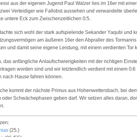
Messi aus der eigenen Jugend Paul Walzer lies im 16er mit eine
wei Verteidiger wie Fallobst aussehen und verwandelte überleg
nke untere Eck zum Zwischenzeitlichen 0:5.
dachte sich wohl der stark aufspielende Sekander Yaqubi und 
etzungsvermögen am äußeren 16er den Abpraller des Tormanns
n und damit seine eigene Leistung, mit einem verdienten Tor 
 das anfängliche Anlaufschwierigkeiten mit der richtigen Einst
tragen worden sind und wir letztendlich verdient mit einem 0:6 
n nach Hause fahren können.
he kommt der nächste Primus aus Hohenwettersbach, bei dem
 oder Schwächephasen geben darf. Wir setzen alles daran, dort
n.
zen:
hias
(
25.
)