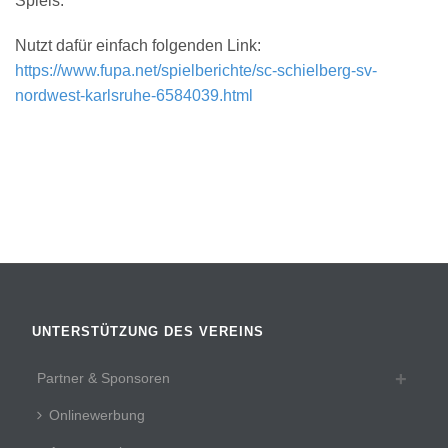
Spiels.
Nutzt dafür einfach folgenden Link:
https://www.fupa.net/
spielberichte/
sc-schielberg-sv-
nordwest-k
arlsruhe-6584039.html
UNTERSTÜTZUNG DES VEREINS
Partner & Sponsoren
Onlinewerbung