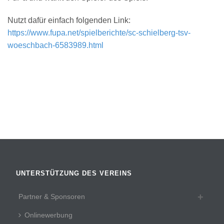
Nutzt dafür einfach folgenden Link:
https://www.fupa.net/
spielberichte/
sc-schielberg-tsv-
woeschbac
h-6583989.html
UNTERSTÜTZUNG DES VEREINS
Partner & Sponsoren
Onlinewerbung