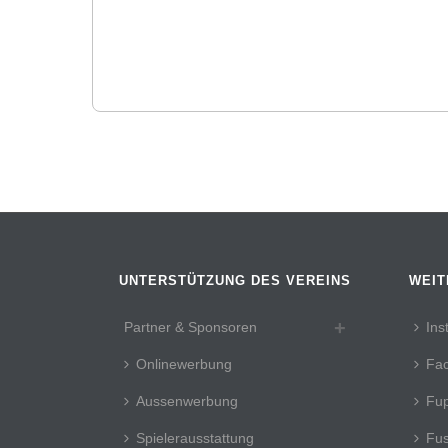
UNTERSTÜTZUNG DES VEREINS
WEIT
Partner & Sponsoren
Ins
Onlinewerbung
Fa
Aussenwerbung
Fup
Spielerausstattung
Fus