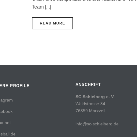
Team [...]
READ MORE
ANSCHRIFT
ERE PROFILE
SC Schielberg e. V.
tagram
Waldstrasse 34
76359 Marxzell
cebook
a.net
info@sc-schielberg.de
sball.de