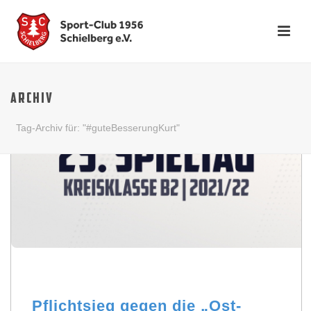
ARCHIV
Tag-Archiv für: "#guteBesserungKurt"
Pflichtsieg gegen die „Ost-