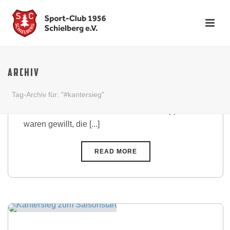
Kantersieg im Albtal-Derby
Nach der enttäuschenden Leistung unter der
ARCHIV
Woche gegen die 2. Mannschaft des FC
Tag-Archiv für: "#kantersieg"
Busenbach, stand nun das prestigeträchtige Derby
beim SV Bad Herrenalb an. Die Stahltreppler
waren gewillt, die [...]
READ MORE