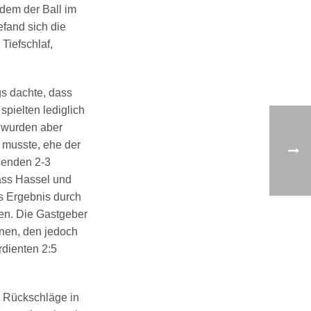
hdem der Ball im
fand sich die
Tiefschlaf,
gs dachte, dass
spielten lediglich
n wurden aber
 musste, ehe der
senden 2-3
ass Hassel und
s Ergebnis durch
en. Die Gastgeber
hnen, den jedoch
rdienten 2:5
e Rückschläge in