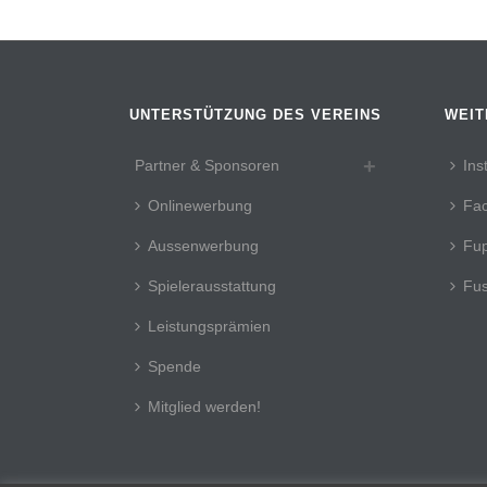
UNTERSTÜTZUNG DES VEREINS
WEIT
Partner & Sponsoren
Ins
Onlinewerbung
Fa
Aussenwerbung
Fup
Spielerausstattung
Fus
Leistungsprämien
Spende
Mitglied werden!