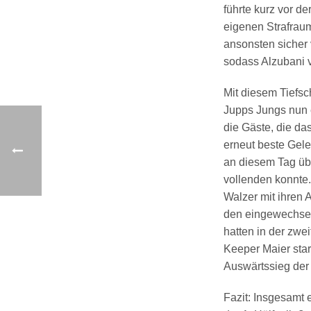
führte kurz vor d
eigenen Strafraum
ansonsten sicher 
sodass Alzubani v
Mit diesem Tiefsc
Jupps Jungs nun e
die Gäste, die da
erneut beste Gele
an diesem Tag üb
vollenden konnte.
Walzer mit ihren
den eingewechsel
hatten in der zwe
Keeper Maier star
Auswärtssieg der 
Fazit: Insgesamt 