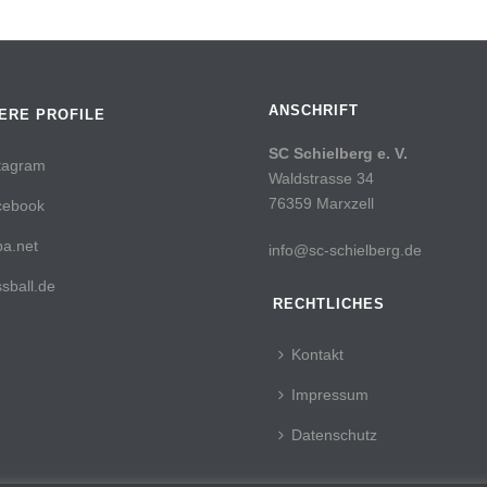
ANSCHRIFT
ERE PROFILE
SC Schielberg e. V.
tagram
Waldstrasse 34
76359 Marxzell
cebook
a.net
info@sc-schielberg.de
sball.de
RECHTLICHES
Kontakt
Impressum
Datenschutz