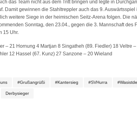
ß sich das Team nicht aus dem Tritt bringen und legte in Durchg
f. Damit gewinnen die Stahltreppler auch das 9. Auswärtsspiel 
ch weitere Siege in der heimischen Seitz-Arena folgen. Die nä
kommenden Sonntag, den 23.04., gegen die 3. Mannschaft des F
m 15 Uhr.
ier – 21 Hornung 4 Martjan 8 Singatheh (89. Fiedler) 18 Veltre 
hler 12 Hassel (67. Kunz) 27 Sanzone – 20 Wieland
iuns
#grußangrüßi
#kantersieg
#SVHurra
#wasistd
Derbysieger