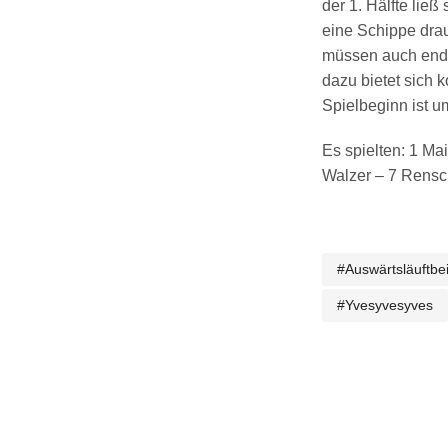
der 1. Hälfte lie
eine Schippe drau
müssen auch endli
dazu bietet sich 
Spielbeginn ist u
Es spielten: 1 Ma
Walzer – 7 Rensc
#auswärtsläuftbe
#yvesyvesyves