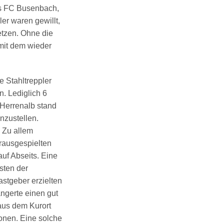
es FC Busenbach,
er waren gewillt,
etzen. Ohne die
mit dem wieder
e Stahltreppler
. Lediglich 6
 Herrenalb stand
nzustellen.
 Zu allem
rausgespielten
uf Abseits. Eine
sten der
stgeber erzielten
ngerte einen gut
 aus dem Kurort
ionen. Eine solche