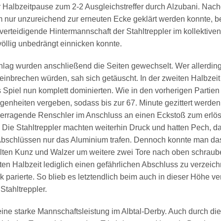
er Halbzeitpause zum 2-2 Ausgleichstreffer durch Alzubani. Nac
 nur unzureichend zur erneuten Ecke geklärt werden konnte, be
verteidigende Hintermannschaft der Stahltreppler im kollektiven 
öllig unbedrängt einnicken konnte.
hlag wurden anschließend die Seiten gewechselt. Wer allerdin
inbrechen würden, sah sich getäuscht. In der zweiten Halbzeit 
s Spiel nun komplett dominierten. Wie in den vorherigen Partie
genheiten vergeben, sodass bis zur 67. Minute gezittert werden
erragende Renschler im Anschluss an einen Eckstoß zum erlö
 Die Stahltreppler machten weiterhin Druck und hatten Pech, d
 Abschlüssen nur das Aluminium trafen. Dennoch konnte man da
ten Kunz und Walzer um weitere zwei Tore nach oben schraub
iten Halbzeit lediglich einen gefährlichen Abschluss zu verzeic
k parierte. So blieb es letztendlich beim auch in dieser Höhe ve
Stahltreppler.
eine starke Mannschaftsleistung im Albtal-Derby. Auch durch di