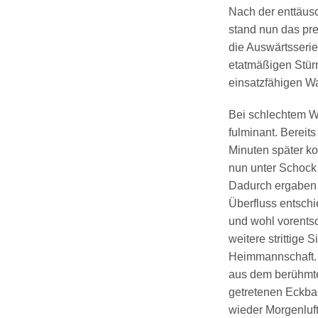
Nach der enttäus
stand nun das pre
die Auswärtsserie
etatmäßigen Stür
einsatzfähigen Wa
Bei schlechtem We
fulminant. Bereit
Minuten später ko
nun unter Schock 
Dadurch ergaben s
Überfluss entschi
und wohl vorents
weitere strittige 
Heimmannschaft. 
aus dem berühmten
getretenen Eckbal
wieder Morgenluft