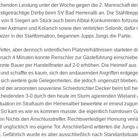
chenden Leistung unter der Woche gegen die 2. Mannschaft d
stigeträchtige Derby beim SV Bad Herrenalb an. Die Stahltreppl
 von 8 Siegen am Stück auch beim Albtal-Konkurrenten fortzus
mer Axtmann und Kolarsch sowie den verletzten Solonik, dafür 
lzer in der Startformation, begannen Jupps Jungs die Partie.
tter, aber dennoch ordentlichen Platzverhältnissen starteten di
s nach 4 Minuten konnte Renschler zur Gästeführung einschieben
nnte Bauer per Handelfmeter auf 2-0 erhöhen. Die Heimelf aus
und schaffte es kaum, sich den andauernden Angriffen entgege
ich weitere gute Gelegenheiten, die jedoch ungenutzt blieben.
ed der ansonsten souveräne Schiedsrichter Decker beim toll he
cheidenden 3-0 durch den heute im Sturm agierenden Wieland a
Situation im Strafraum der Herrenalber bewertete er erneut zugun
So kam es wie es kommen musste: die eigentlich harmlosen Ga
 Nichts den Anschlusstreffer. Rechtsverteidiger Hornung verlä
l unglücklich ins eigene Tor. Anschließend witterten die Jungs
. Gefährlich wurde es aber ausschließlich nach Standardsituat