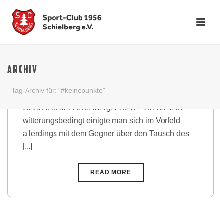
Hertzstrasse in Karlsruhe
weiterhin kein gutes Pflaster
ARCHIV
fur den SC
Tag-Archiv für: "#keinepunkte"
Am 13. Spieltag sollte eigentlich die SG Siemens
zu Gast in der Schielberger SEITZ-Arena sein –
witterungsbedingt einigte man sich im Vorfeld
allerdings mit dem Gegner über den Tausch des
[...]
READ MORE