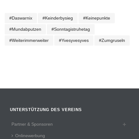
#daswarnix
#keinderbysieg
#keinepunkte
#mundabputzen
#sonntagistruhetag
#weiterimmerweiter
#yvesyvesyves
#zumgruseln
UNTERSTÜTZUNG DES VEREINS
Partner & Sponsoren
Onlinewerbung