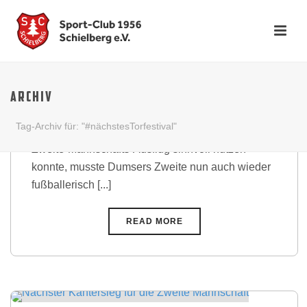
Albtal-Express weiter voll in
Fahrt
ARCHIV
Nachdem letzte Woche kein Spiel angesetzt war
Tag-Archiv für: "#nächstesTorfestival"
und man das freie Wochenende für einen kleinen
Zweite-Mannschafts-Ausflug sinnvoll nutzen
konnte, musste Dumsers Zweite nun auch wieder
fußballerisch [...]
READ MORE