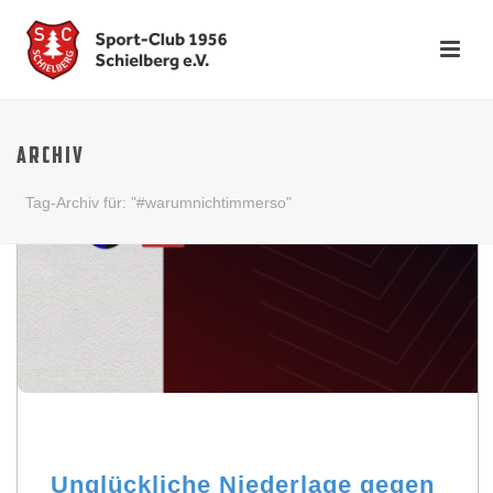
ARCHIV
Tag-Archiv für: "#warumnichtimmerso"
Unglückliche Niederlage gegen