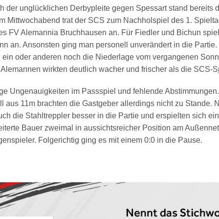
h der unglücklichen Derbypleite gegen Spessart stand bereits 
m Mittwochabend trat der SCS zum Nachholspiel des 1. Spielta
des FV Alemannia Bruchhausen an. Für Fiedler und Bichun spie
nn an. Ansonsten ging man personell unverändert in die Partie
n ein oder anderen noch die Niederlage vom vergangenen Sonn
 Alemannen wirkten deutlich wacher und frischer als die SCS-Sp
ge Ungenauigkeiten im Passspiel und fehlende Abstimmungen. 
l aus 11m brachten die Gastgeber allerdings nicht zu Stande. 
h die Stahltreppler besser in die Partie und erspielten sich ei
iterte Bauer zweimal in aussichtsreicher Position am Außenne
nspieler. Folgerichtig ging es mit einem 0:0 in die Pause.