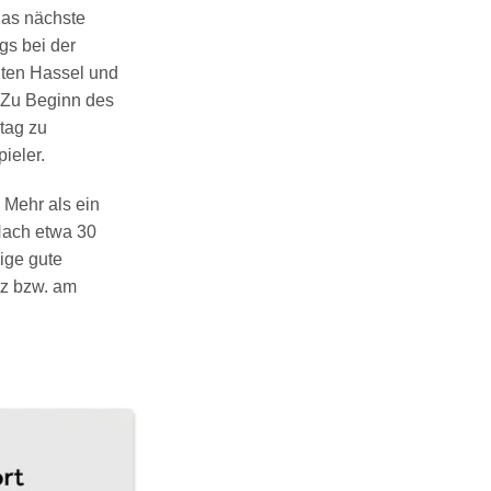
das nächste
gs bei der
lten Hassel und
. Zu Beginn des
tag zu
ieler.
Mehr als ein
Nach etwa 30
nige gute
tz bzw. am