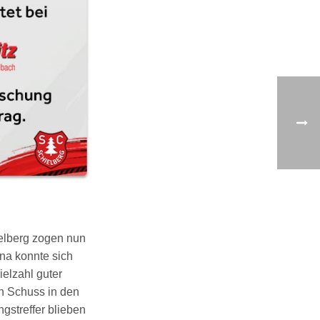
ielberg zogen nun
ana konnte sich
elzahl guter
en Schuss in den
gstreffer blieben