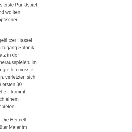
s erste Punktspiel
nd wollten
optischer
lflitzer Hassel
euzugang Solonik
tz in der
herausspielen. Im
ngreifen musste.
 verletzten sich
n ersten 30
elle – kommt
ach einem
spielen.
. Die Heimelf
üter Maier im