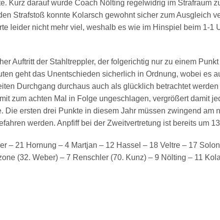
te. Kurz darauf wurde Coach Nölting regelwidrig im Strafraum zu
en Strafstoß konnte Kolarsch gewohnt sicher zum Ausgleich v
te leider nicht mehr viel, weshalb es wie im Hinspiel beim 1-1
er Auftritt der Stahltreppler, der folgerichtig nur zu einem Punkt
ten geht das Unentschieden sicherlich in Ordnung, wobei es a
eiten Durchgang durchaus auch als glücklich betrachtet werden
omit zum achten Mal in Folge ungeschlagen, vergrößert damit j
ze. Die ersten drei Punkte in diesem Jahr müssen zwingend am
fahren werden. Anpfiff bei der Zweitvertretung ist bereits um 13
ier – 21
Hornung
– 4
Martjan
– 12
Hassel
– 18
Veltre
– 17
Solon
zone
(32. Weber) – 7
Renschler
(70. Kunz) – 9
Nölting
– 11
Kol