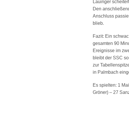
Lauinger scheiter
Den anschließend
Anschluss passier
blieb.
Fazit: Ein schwach
gesamten 90 Minu
Ereignisse im zw
bleibt der SSC s
zur Tabellenspit
in Palmbach einge
Es spielten: 1 Ma
Gröner
) – 27
San