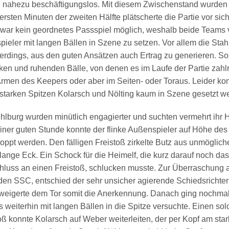
 nahezu beschäftigungslos. Mit diesem Zwischenstand wurden 
ersten Minuten der zweiten Hälfte plätscherte die Partie vor sic
 war kein geordnetes Passspiel möglich, weshalb beide Teams 
ieler mit langen Bällen in Szene zu setzen. Vor allem die Stahl
erdings, aus den guten Ansätzen auch Ertrag zu generieren. So
ken und ruhenden Bälle, von denen es im Laufe der Partie zahl
rmen des Keepers oder aber im Seiten- oder Toraus. Leider kon
starken Spitzen Kolarsch und Nölting kaum in Szene gesetzt w
lburg wurden minütlich engagierter und suchten vermehrt ihr He
iner guten Stunde konnte der flinke Außenspieler auf Höhe des
toppt werden. Den fälligen Freistoß zirkelte Butz aus unmöglic
lange Eck. Ein Schock für die Heimelf, die kurz darauf noch das
hluss an einen Freistoß, schlucken musste. Zur Überraschung a
den SSC, entschied der sehr unsicher agierende Schiedsrichter
rweigerte dem Tor somit die Anerkennung. Danach ging nochmal
es weiterhin mit langen Bällen in die Spitze versuchte. Einen so
oß konnte Kolarsch auf Weber weiterleiten, der per Kopf am sta