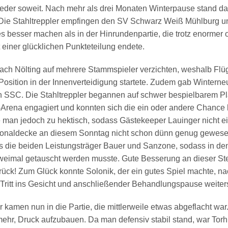
eder soweit. Nach mehr als drei Monaten Winterpause stand da
 Die Stahltreppler empfingen den SV Schwarz Weiß Mühlburg u
les besser machen als in der Hinrundenpartie, die trotz enormer 
 einer glücklichen Punkteteilung endete.
ch Nölting auf mehrere Stammspieler verzichten, weshalb Flüge
Position in der Innenverteidigung startete. Zudem gab Wintern
n SSC. Die Stahltreppler begannen auf schwer bespielbarem Pla
-Arena engagiert und konnten sich die ein oder andere Chance 
 man jedoch zu hektisch, sodass Gästekeeper Lauinger nicht ei
sonaldecke an diesem Sonntag nicht schon dünn genug gewesen,
s die beiden Leistungsträger Bauer und Sanzone, sodass in de
zweimal getauscht werden musste. Gute Besserung an dieser St
rück! Zum Glück konnte Solonik, der ein gutes Spiel machte, n
Tritt ins Gesicht und anschließender Behandlungspause weiter
kamen nun in die Partie, die mittlerweile etwas abgeflacht war
 mehr, Druck aufzubauen. Da man defensiv stabil stand, war Torh