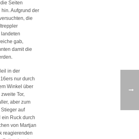
die Seiten
h hin. Aufgrund der
versuchten, die
treppler
 landeten
reiche gab,
nten damit die
erden.
il in der
 16ers nur durch
hem Winkel über
 zweite Tor,
ller, aber zum
 Stieger auf
 ein Ruck durch
lchen von Martjan
rk reagierenden