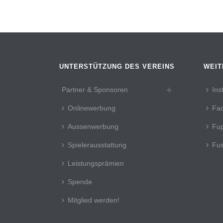
UNTERSTÜTZUNG DES VEREINS
WEIT
Partner & Sponsoren
Ins
Onlinewerbung
Fa
Aussenwerbung
Fup
Spielerausstattung
Fus
Leistungsprämien
Spende
Mitglied werden!