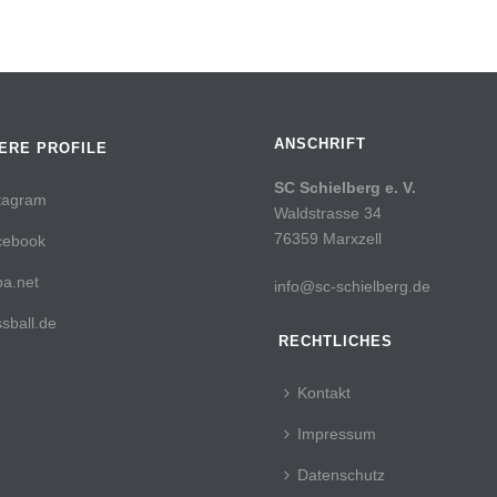
ANSCHRIFT
ERE PROFILE
SC Schielberg e. V.
tagram
Waldstrasse 34
76359 Marxzell
cebook
a.net
info@sc-schielberg.de
sball.de
RECHTLICHES
Kontakt
Impressum
Datenschutz