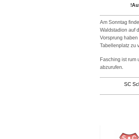
❗️
Au
Am Sonntag findet
Waldstadion auf d
Vorsprung haben 
Tabellenplatz zu v
Fasching ist rum 
abzurufen.
SC Sch