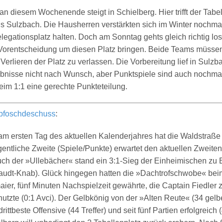
an diesem Wochenende steigt in Schielberg. Hier trifft der Tabe
us Sulzbach. Die Hausherren verstärkten sich im Winter nochma
egationsplatz halten. Doch am Sonntag gehts gleich richtig los
Vorentscheidung um diesen Platz bringen. Beide Teams müssen 
 Verlieren der Platz zu verlassen. Die Vorbereitung lief in Sulz
ebnisse nicht nach Wunsch, aber Punktspiele sind auch nochma
eim 1:1 eine gerechte Punkteteilung.
pfoschdeschuss
:
am ersten Tag des aktuellen Kalenderjahres hat die Waldstraße 
gentliche Zweite (Spiele/Punkte) erwartet den aktuellen Zweite
uch der »Ullebächer« stand ein 3:1-Sieg der Einheimischen zu
audt-Knab). Glück hingegen hatten die »Dachtrofschwobe« beim
ier, fünf Minuten Nachspielzeit gewährte, die Captain Fiedler
nutzte (0:1 Avci). Der Gelbkönig von der »Alten Reute« (34 gelbe
drittbeste Offensive (44 Treffer) und seit fünf Partien erfolgreich 