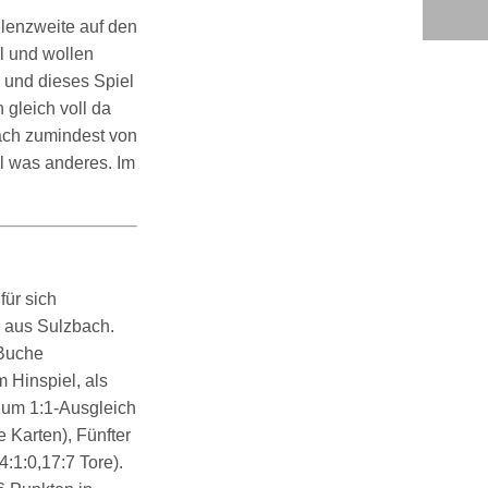
llenzweite auf den
l und wollen
 und dieses Spiel
gleich voll da
bach zumindest von
l was anderes. Im
für sich
n aus Sulzbach.
 Buche
 Hinspiel, als
 zum 1:1-Ausgleich
 Karten), Fünfter
(4:1:0,17:7 Tore).