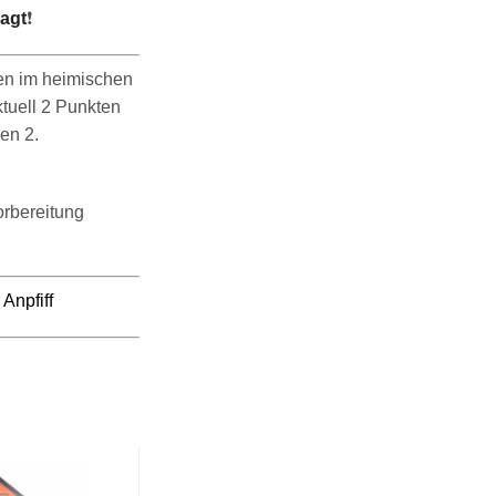
agt
❗️
ffen im heimischen
ktuell 2 Punkten
en 2.
orbereitung
Anpfiff