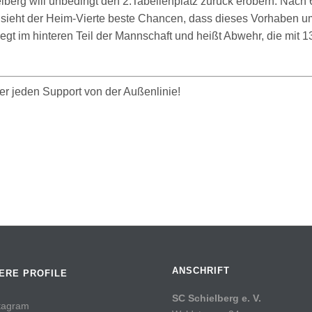
berg will unbedingt den 2.Tabellenplatz zurück erobern. Nach 
r) sieht der Heim-Vierte beste Chancen, dass dieses Vorhaben u
gt im hinteren Teil der Mannschaft und heißt Abwehr, die mit 1
er jeden Support von der Außenlinie!
ANSCHRIFT
ERE PROFILE
SC Schielberg e. V.
tagram