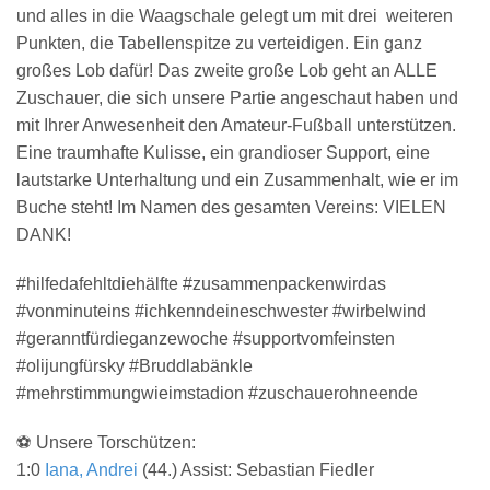
und alles in die Waagschale gelegt um mit drei weiteren
Punkten, die Tabellenspitze zu verteidigen. Ein ganz
großes Lob dafür! Das zweite große Lob geht an ALLE
Zuschauer, die sich unsere Partie angeschaut haben und
mit Ihrer Anwesenheit den Amateur-Fußball unterstützen.
Eine traumhafte Kulisse, ein grandioser Support, eine
lautstarke Unterhaltung und ein Zusammenhalt, wie er im
Buche steht! Im Namen des gesamten Vereins: VIELEN
DANK!
#hilfedafehltdiehälfte #zusammenpackenwirdas
#vonminuteins #ichkenndeineschwester #wirbelwind
#geranntfürdieganzewoche #supportvomfeinsten
#olijungfürsky #Bruddlabänkle
#mehrstimmungwieimstadion #zuschauerohneende
⚽️ Unsere Torschützen:
1:0
Iana, Andrei
(
44.
) Assist: Sebastian Fiedler