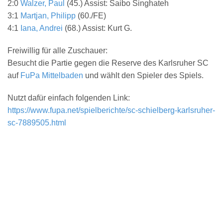
2:0
Walzer, Paul
(
45.
) Assist: Saibo Singhateh
3:1
Martjan, Philipp
(
60./FE
)
4:1
Iana, Andrei
(
68.
) Assist: Kurt G.
Freiwillig für alle Zuschauer:
Besucht die Partie gegen die Reserve des Karlsruher SC
auf
FuPa Mittelbaden
und wählt den Spieler des Spiels.
Nutzt dafür einfach folgenden Link:
https://www.fupa.net/spielberichte/sc-schielberg-karlsruher-
sc-7889505.html