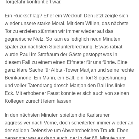
Torgefahr konfrontiert war.
Ein Rückschlag? Eher ein Weckruf! Den jetzt zeigte sich
wieder unsere starke Moral. Mit dem Willen, das nächste
Tor zu erzielen stürmten wir immer wieder auf das
gegnerische Netz. So kam es lediglich neun Minuten
später zur nächsten Spielunterbrechung. Etwas rabiat
wurde Paul im Strafraum der Gäste gestoppt was in
diesem Fall zu einem einen Elfmeter für uns führte. Eine
ganz klare Sache für Albtal-Tower Martjan und seine rechte
Beinkanone. Ein Mann, ein Ball, ein Tor! Siegeshungrig
und voller Tatendrang drosch Martjan den Ball ins linke
Eck. Mit erhobener Faust konnte er sich auch von seinen
Kollegen zurecht feiern lassen.
In den nächsten Minuten spielten die Karlsruher
aggressiver nach Vorne, doch scheiterten immer wieder an
der soliden Defensive um Abwehrchefchen Traudt. Eben
genannter war es dann auch, der in der 68. Minute zum