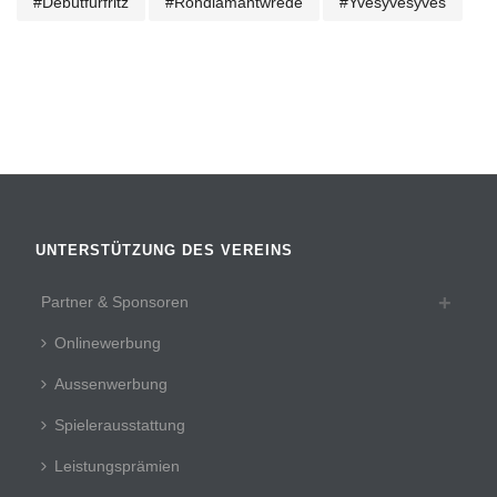
#debütfürfritz
#rohdiamantwrede
#yvesyvesyves
UNTERSTÜTZUNG DES VEREINS
Partner & Sponsoren
Onlinewerbung
Aussenwerbung
Spielerausstattung
Leistungsprämien