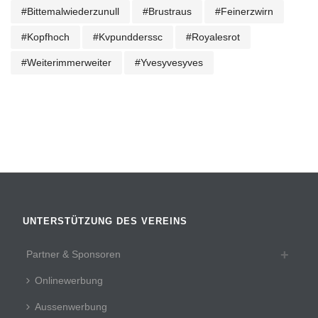
#bittemalwiederzunull
#brustraus
#feinerzwirn
#kopfhoch
#kvpundderssc
#royalesrot
#weiterimmerweiter
#yvesyvesyves
UNTERSTÜTZUNG DES VEREINS
Partner & Sponsoren
Onlinewerbung
Aussenwerbung