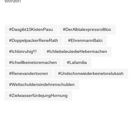
werden
#dasgibt10KistenPasu
#derAlbtalexpressrolltlos
#DoppelpackerReneRath
#EhrenmannBalci
#ichbinruhig!!!
#ichliebeleutedieHebermachen
#ichwillkeinetoremachen
#lafamilia
#renevandertooren
#undschonwiederkeinetorelukash
#wettschuldensindehrenschulden
#zielwasserfürdejungHornung