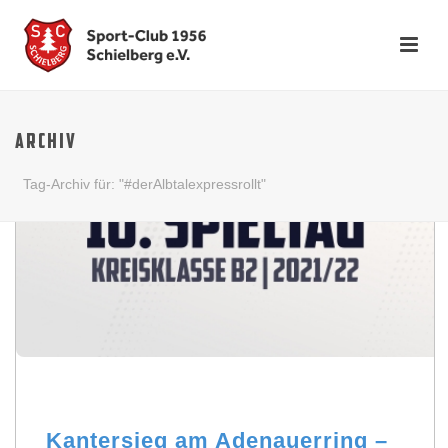
ARCHIV
Tag-Archiv für: "#derAlbtalexpressrollt"
Kantersieg am Adenauerring –